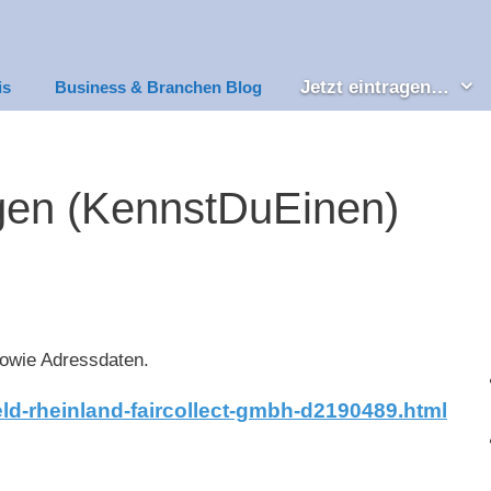
Jetzt eintragen…
is
Business & Branchen Blog
ngen (KennstDuEinen)
owie Adressdaten.
d-rheinland-faircollect-gmbh-d2190489.html