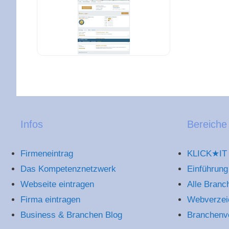
Faircollect GmbH Bewertungen (KennstDuE
Infos
Bereiche
Firmeneintrag
KLICK★IT 
Das Kompetenznetzwerk
Einführung
Webseite eintragen
Alle Branc
Firma eintragen
Webverzei
Business & Branchen Blog
Branchenv