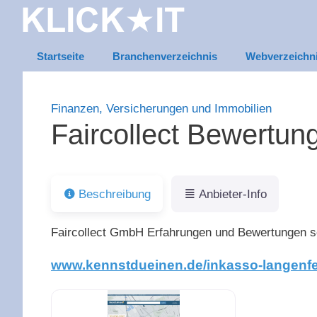
Zum
Inhalt
springen
Startseite
Branchenverzeichnis
Webverzeichn
Finanzen, Versicherungen und Immobilien
Faircollect Bewertu
Beschreibung
Anbieter-Info
Faircollect GmbH Erfahrungen und Bewertungen s
www.kennstdueinen.de/inkasso-langenfel