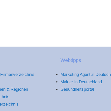
inen.de)
Webtipps
Firmenverzeichnis
Marketing Agentur Deutsch
Makler in Deutschland
hen & Regionen
Gesundheitsportal
chnis
erzeichnis