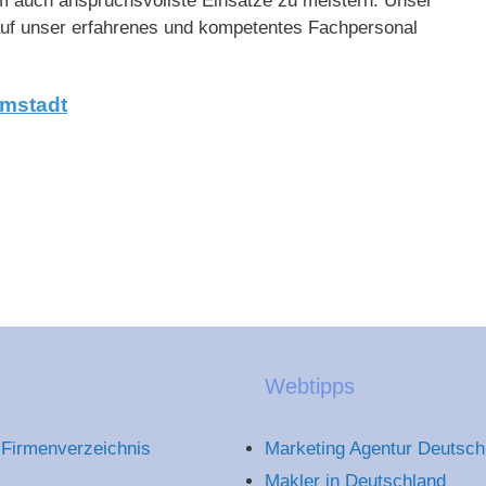
 auch anspruchsvollste Einsätze zu meistern. Unser
 auf unser erfahrenes und kompetentes Fachpersonal
rmstadt
Webtipps
Firmenverzeichnis
Marketing Agentur Deutsch
Makler in Deutschland