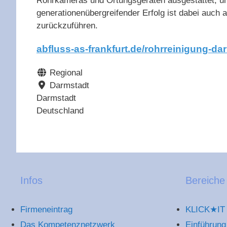
Rohrkameras und Ortungsgeräten ausgestattet, um
generationenübergreifender Erfolg ist dabei auch
zurückzuführen.
abfluss-as-frankfurt.de/rohrreinigung-da
Regional
Darmstadt
Darmstadt
Deutschland
Infos
Bereiche
Firmeneintrag
KLICK★IT 
Das Kompetenznetzwerk
Einführung