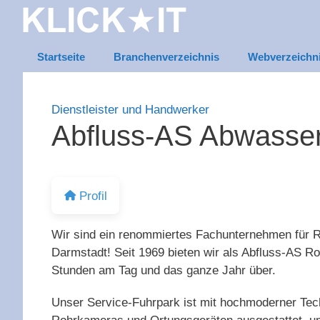
Zum
Inhalt
springen
Startseite
Branchenverzeichnis
Webverzeichn
Dienstleister und Handwerker
Abfluss-AS Abwasser
Profil
Wir sind ein renommiertes Fachunternehmen für 
Darmstadt! Seit 1969 bieten wir als Abfluss-AS R
Stunden am Tag und das ganze Jahr über.
Unser Service-Fuhrpark ist mit hochmoderner Tec