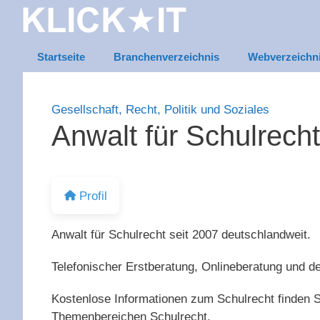
Zum
Inhalt
springen
Startseite
Branchenverzeichnis
Webverzeichn
Gesellschaft, Recht, Politik und Soziales
Anwalt für Schulrecht
Profil
Anwalt für Schulrecht seit 2007 deutschlandweit.
Telefonischer Erstberatung, Onlineberatung und de
Kostenlose Informationen zum Schulrecht finden 
Themenbereichen Schulrecht.