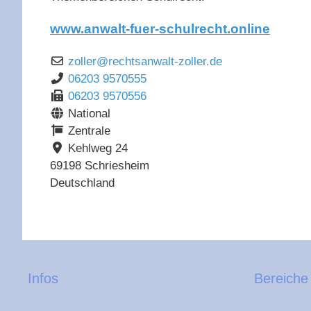
www.anwalt-fuer-schulrecht.online
zoller
@
rechtsanwalt-zoller.de
06203 9570555
06203 9570556
National
Zentrale
Kehlweg 24
69198
Schriesheim
Deutschland
Infos
Bereiche