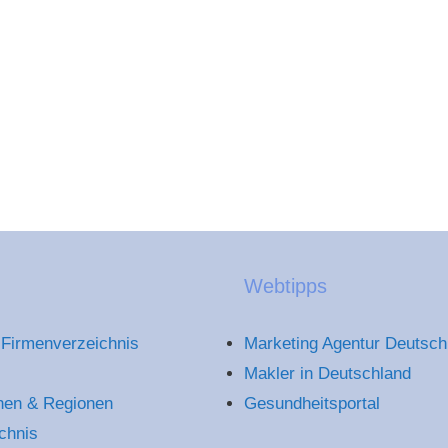
Webtipps
Firmenverzeichnis
Marketing Agentur Deutsch
Makler in Deutschland
hen & Regionen
Gesundheitsportal
chnis