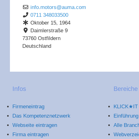
info.motors
@
auma.com
0711 348033500
Oktober 15, 1964
Daimlerstraße 9
73760
Ostfildern
Deutschland
Infos
Bereiche
Firmeneintrag
KLICK★IT 
Das Kompetenznetzwerk
Einführung
Webseite eintragen
Alle Branc
Firma eintragen
Webverzei