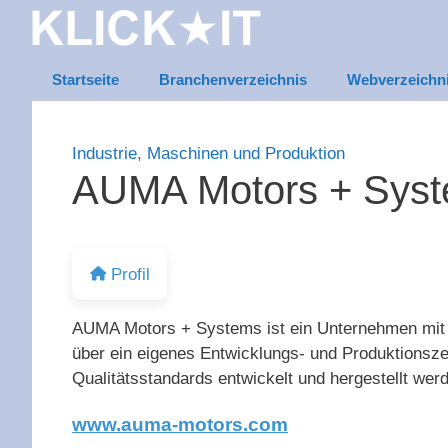
Zum
Inhalt
springen
Startseite
Branchenverzeichnis
Webverzeichn
Industrie, Maschinen und Produktion
AUMA Motors + Sys
Profil
AUMA Motors + Systems ist ein Unternehmen mit 
über ein eigenes Entwicklungs- und Produktionsz
Qualitätsstandards entwickelt und hergestellt wer
www.auma-motors.com