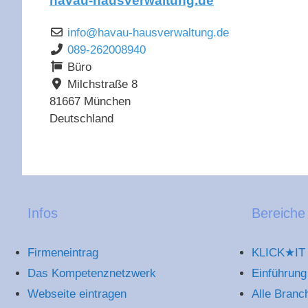
havau-hausverwaltung.de
info
@
havau-hausverwaltung.de
089-262008940
Büro
Milchstraße 8
81667
München
Deutschland
Infos
Bereiche
Firmeneintrag
KLICK★IT 
Das Kompetenznetzwerk
Einführung
Webseite eintragen
Alle Branc