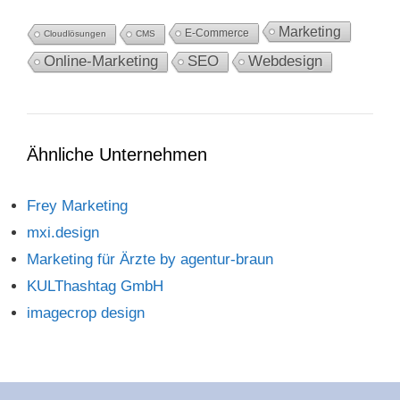
Marketing
E-Commerce
Cloudlösungen
CMS
Online-Marketing
SEO
Webdesign
Ähnliche Unternehmen
Frey Marketing
mxi.design
Marketing für Ärzte by agentur-braun
KULThashtag GmbH
imagecrop design