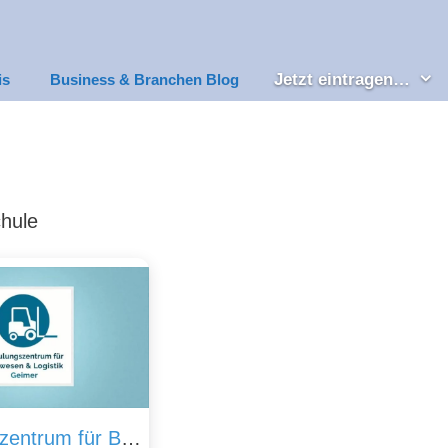
Jetzt eintragen…
is
Business & Branchen Blog
chule
Schulungszentrum für Bauwesen und Logistik Geimer