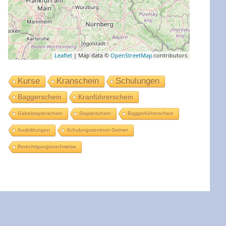
Leaflet
| Map data ©
OpenStreetMap
contributors
Kurse
Kranschein
Schulungen
Baggerschein
Kranführerschein
Gabelstaplerschein
Staplerschein
Baggerführerschein
Ausbildungen
Schulungszentrum Geimer
Berechtigungsnachweise