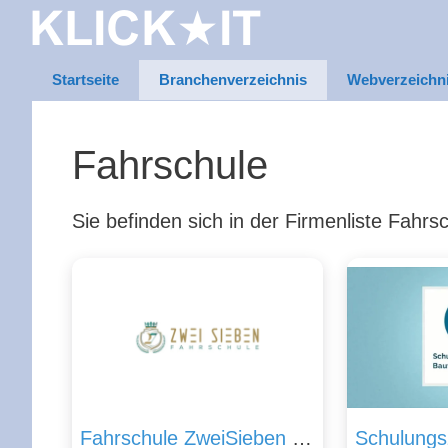
Zum
Inhalt
springen
Startseite
Branchenverzeichnis
Webverzeichn
Fahrschule
Sie befinden sich in der Firmenliste Fahrs
Fahrschule ZweiSieben GmbH