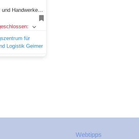
Dienstleister und Handwerker und Industrie, Maschinen und Produktion
geschlossen
:
szentrum für
d Logistik Geimer
Webtipps