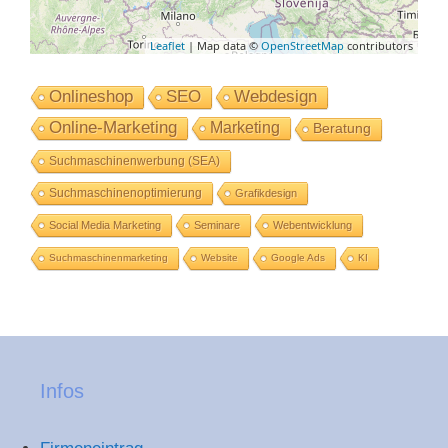
Leaflet
| Map data ©
OpenStreetMap
contributors
Onlineshop
SEO
Webdesign
Online-Marketing
Marketing
Beratung
Suchmaschinenwerbung (SEA)
Suchmaschinenoptimierung
Grafikdesign
Social Media Marketing
Seminare
Webentwicklung
Suchmaschinenmarketing
Website
Google Ads
KI
Infos