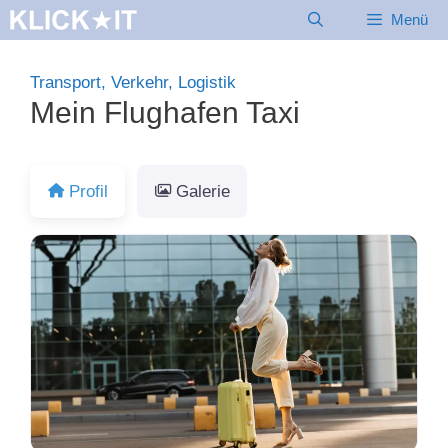
Zum
Menü
Inhalt
springen
Transport, Verkehr, Logistik
Mein Flughafen Taxi
Profil
Galerie