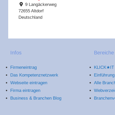
9 Langäckerweg
72655
Altdorf
Deutschland
Infos
Bereiche
Firmeneintrag
KLICK★IT 
Das Kompetenznetzwerk
Einführung
Webseite eintragen
Alle Branc
Firma eintragen
Webverzei
Business & Branchen Blog
Branchenv