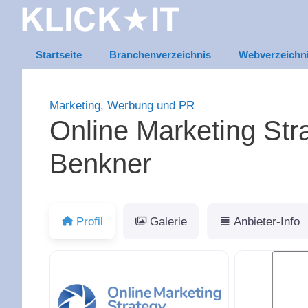
Zum
Inhalt
springen
Startseite
Branchenverzeichnis
Webverzeichn
Marketing, Werbung und PR
Online Marketing Stra
Benkner
Profil
Galerie
Anbieter-Info