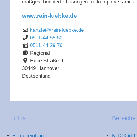
maßgeschneiderte Lösungen für komplexe familiär
www.rain-luebke.de
kanzlei
@
rain-luebke.de
0511-44 55 60
0511-44 29 76
Regional
Hohe Straße 9
30449
Hannover
Deutschland
Infos
Bereiche
Firmeneintrag
KLICK★IT 