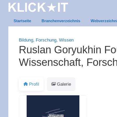
Zum
Inhalt
springen
Startseite
Branchenverzeichnis
Webverzeichn
Bildung, Forschung, Wissen
Ruslan Goryukhin Fou
Wissenschaft, Forsc
Profil
Galerie