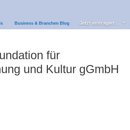
Jetzt eintragen…
is
Business & Branchen Blog
ndation für
hung und Kultur gGmbH