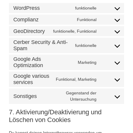
WordPress
funktionelle
Consent
to
Complianz
Funktional
Consent
service
to
wordpress
GeoDirectory
funktionelle, Funktional
Consent
service
to
complianz
Cerber Security & Anti-
funktionelle
service
Spam
Consent
geodirectory
to
Google Ads
service
Marketing
Optimization
Consent
cerber-
to
security-
Google various
service
Funktional, Marketing
&-
services
Consent
google-
anti-
to
ads-
spam
Gegenstand der
service
Sonstiges
optimization
Consent
Untersuchung
google-
to
various-
7. Aktivierung/Deaktivierung und
service
services
sonstiges
Löschen von Cookies
Du kannst deinen Internetbrowser verwenden um