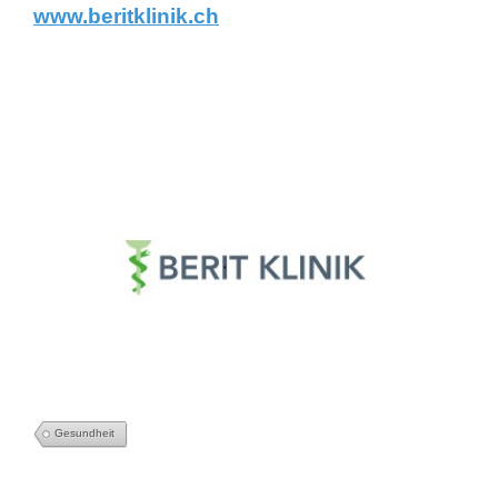
www.beritklinik.ch
Gesundheit