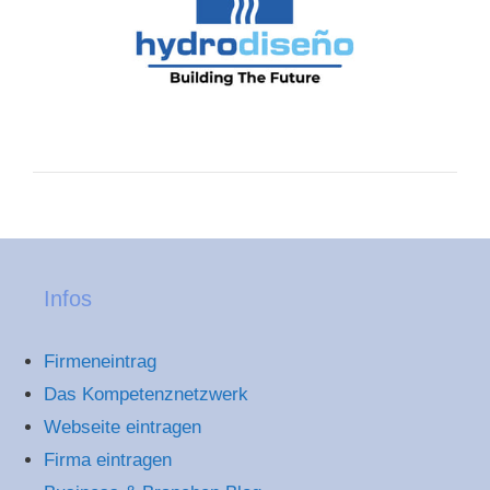
Infos
Firmeneintrag
Das Kompetenznetzwerk
Webseite eintragen
Firma eintragen