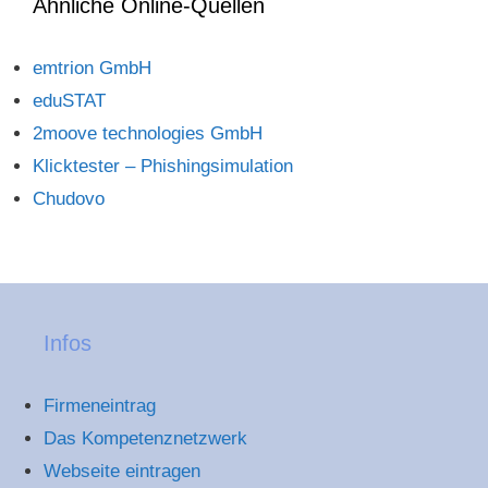
Ähnliche Online-Quellen
emtrion GmbH
eduSTAT
2moove technologies GmbH
Klicktester – Phishingsimulation
Chudovo
Infos
Firmeneintrag
Das Kompetenznetzwerk
Webseite eintragen