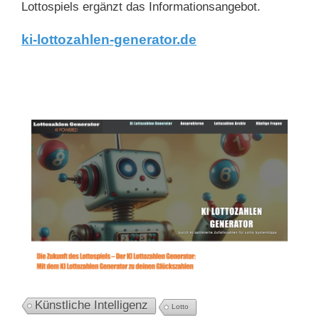
Lottospiels ergänzt das Informationsangebot.
ki-lottozahlen-generator.de
Künstliche Intelligenz
Lotto