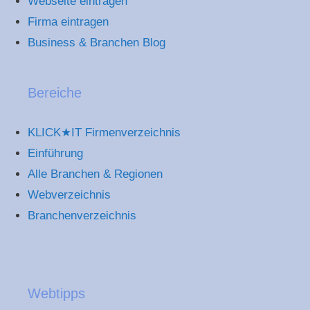
Webseite eintragen
Firma eintragen
Business & Branchen Blog
Bereiche
KLICK★IT Firmenverzeichnis
Einführung
Alle Branchen & Regionen
Webverzeichnis
Branchenverzeichnis
Webtipps