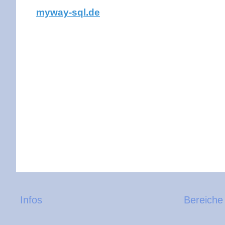
myway-sql.de
Infos
Bereiche