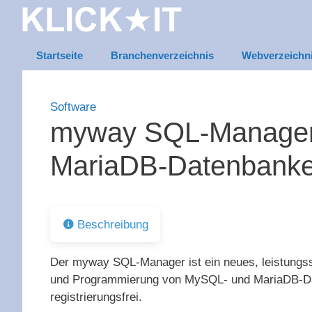
Zum
Inhalt
springen
Startseite
Branchenverzeichnis
Webverzeichn
Software
myway SQL-Manager
MariaDB-Datenbank
Beschreibung
Der myway SQL-Manager ist ein neues, leistungs
und Programmierung von MySQL- und MariaDB-Da
registrierungsfrei.