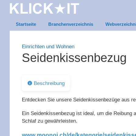
Zum
Inhalt
springen
Startseite
Branchenverzeichnis
Webverzeichn
Einrichten und Wohnen
Seidenkissenbezug
Beschreibung
Entdecken Sie unsere Seidenkissenbezüge aus rei
Ein Seidenkissenbezug ist ideal, um die Reibung 
Schlaf zu gewährleisten.
www.moonoi.ch/de/kategorie/seidenkis