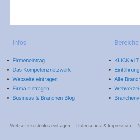
Infos
Bereiche
Firmeneintrag
KLICK★IT 
Das Kompetenznetzwerk
Einführung
Webseite eintragen
Alle Branc
Firma eintragen
Webverzei
Business & Branchen Blog
Branchenv
Webseite kostenlos eintragen
Datenschutz & Impressum
N