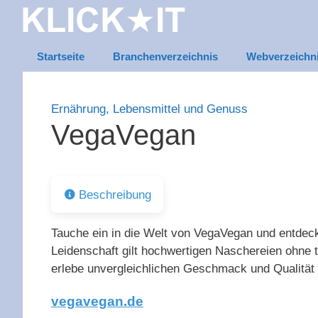
Zum
Inhalt
springen
Startseite
Branchenverzeichnis
Webverzeichn
Ernährung, Lebensmittel und Genuss
VegaVegan
Beschreibung
Tauche ein in die Welt von VegaVegan und entdeck
Leidenschaft gilt hochwertigen Naschereien ohne 
erlebe unvergleichlichen Geschmack und Qualitä
vegavegan.de