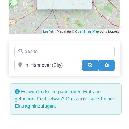
Leaflet
| Map data ©
OpenStreetMap
contributors
Suche
Region
Suchen
Advanced 
Es wurden keine passenden Einträge
gefunden. Fehlt etwas? Du kannst selbst
einen
Eintrag hinzufügen
.