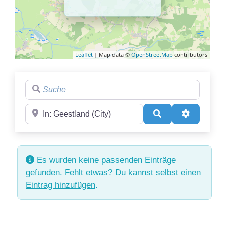
Leaflet
| Map data ©
OpenStreetMap
contributors
Suche
Region
Suchen
Advanced 
Es wurden keine passenden Einträge
gefunden. Fehlt etwas? Du kannst selbst
einen
Eintrag hinzufügen
.