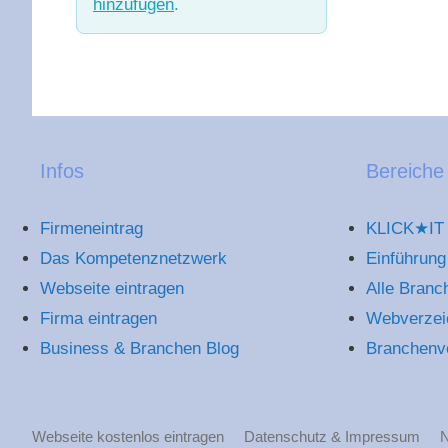
hinzufügen
.
Infos
Bereiche
Firmeneintrag
KLICK★IT 
Das Kompetenznetzwerk
Einführung
Webseite eintragen
Alle Branc
Firma eintragen
Webverzei
Business & Branchen Blog
Branchenv
Webseite kostenlos eintragen
Datenschutz & Impressum
N