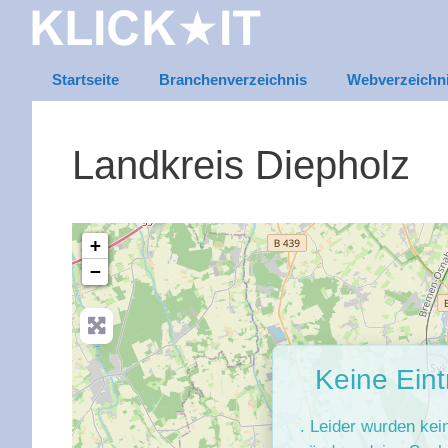
Zum
Inhalt
springen
Startseite
Branchenverzeichnis
Webverzeichn
Landkreis Diepholz
+
−
Keine Ein
. Leider wurden kei