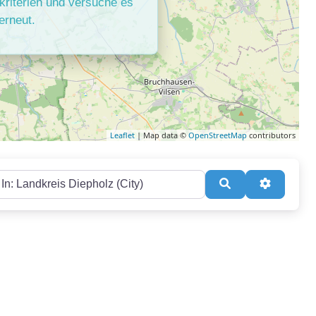
kriterien und versuche es
erneut.
Leaflet
| Map data ©
OpenStreetMap
contributors
ion
Suchen
Advanced