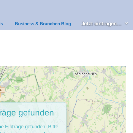
Jetzt eintragen…
is
Business & Branchen Blog
träge gefunden
ne Einträge gefunden. Bitte