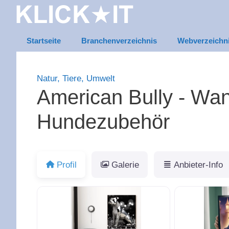
Zum
Inhalt
springen
Startseite
Branchenverzeichnis
Webverzeichn
Natur, Tiere, Umwelt
American Bully - Wa
Hundezubehör
Profil
Galerie
Anbieter-Info