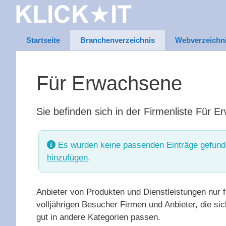
Zum
Inhalt
springen
Startseite
Branchenverzeichnis
Webverzeichn
Für Erwachsene
Sie befinden sich in der Firmenliste Für E
Es wurden keine passenden Einträge gefund
hinzufügen
.
Anbieter von Produkten und Dienstleistungen nur f
volljährigen Besucher Firmen und Anbieter, die s
gut in andere Kategorien passen.