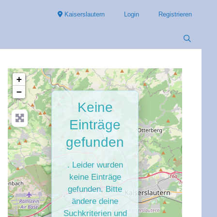
Kaiserslautern
Login
Registrieren
+
−
Keine
Einträge
gefunden
. Leider wurden
keine Einträge
gefunden. Bitte
ändere deine
Suchkriterien und