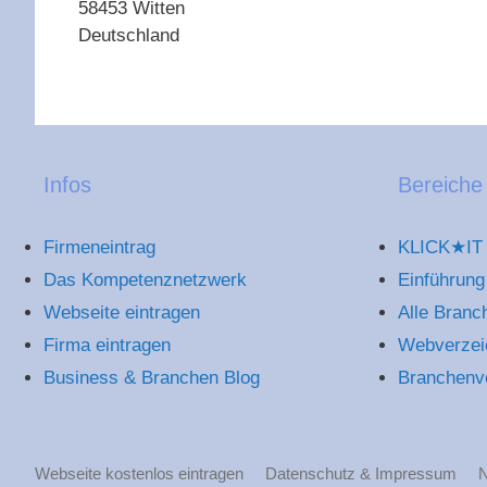
58453
Witten
Deutschland
Infos
Bereiche
Firmeneintrag
KLICK★IT 
Das Kompetenznetzwerk
Einführung
Webseite eintragen
Alle Branc
Firma eintragen
Webverzei
Business & Branchen Blog
Branchenv
Webseite kostenlos eintragen
Datenschutz & Impressum
N