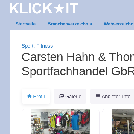
Zum
Inhalt
springen
Startseite
Branchenverzeichnis
Webverzeichn
Sport, Fitness
Carsten Hahn & Thom
Sportfachhandel Gb
Profil
Galerie
Anbieter-Info