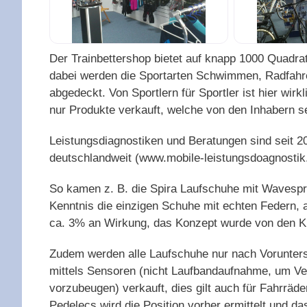
Der Trainbettershop bietet auf knapp 1000 Quadrat
dabei werden die Sportarten Schwimmen, Radfahren
abgedeckt. Von Sportlern für Sportler ist hier wir
nur Produkte verkauft, welche von den Inhabern se
Leistungsdiagnostiken und Beratungen sind seit 2
deutschlandweit (www.mobile-leistungsdoagnostik
So kamen z. B. die Spira Laufschuhe mit Wavespr
Kenntnis die einzigen Schuhe mit echten Federn, a
ca. 3% an Wirkung, das Konzept wurde von den 
Zudem werden alle Laufschuhe nur nach Vorunter
mittels Sensoren (nicht Laufbandaufnahme, um V
vorzubeugen) verkauft, dies gilt auch für Fahrräde
Pedelecs wird die Position vorher ermittelt und da