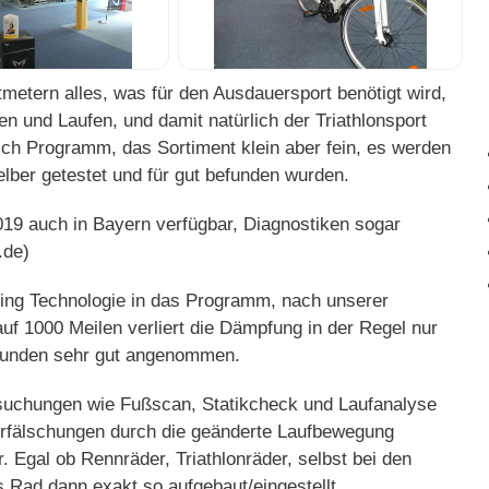
metern alles, was für den Ausdauersport benötigt wird,
 und Laufen, und damit natürlich der Triathlonsport
klich Programm, das Sortiment klein aber fein, es werden
lber getestet und für gut befunden wurden.
019 auch in Bayern verfügbar, Diagnostiken sogar
.de)
ing Technologie in das Programm, nach unserer
uf 1000 Meilen verliert die Dämpfung in der Regel nur
Kunden sehr gut angenommen.
suchungen wie Fußscan, Statikcheck und Laufanalyse
erfälschungen durch die geänderte Laufbewegung
r. Egal ob Rennräder, Triathlonräder, selbst bei den
s Rad dann exakt so aufgebaut/eingestellt.