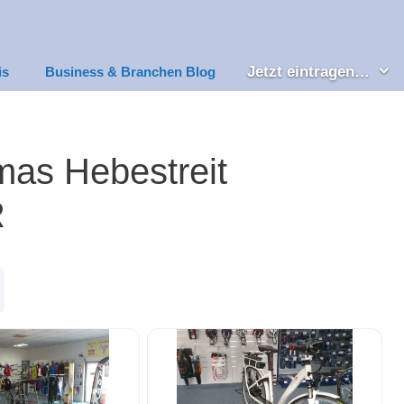
Jetzt eintragen…
is
Business & Branchen Blog
as Hebestreit
R