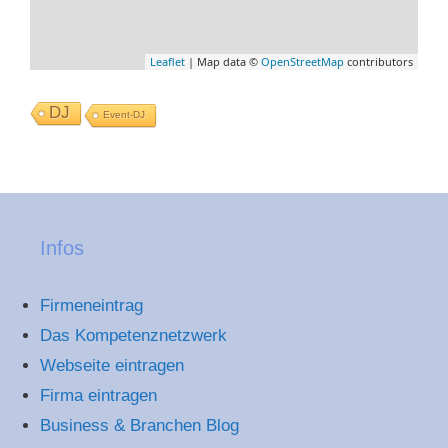
Leaflet
| Map data ©
OpenStreetMap
contributors
DJ
Event-DJ
Infos
Firmeneintrag
Das Kompetenznetzwerk
Webseite eintragen
Firma eintragen
Business & Branchen Blog