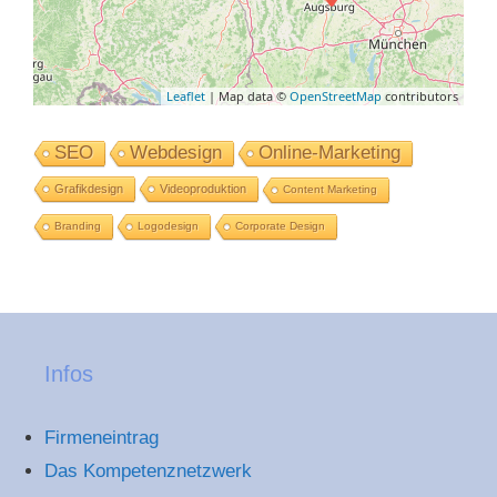
Leaflet
| Map data ©
OpenStreetMap
contributors
SEO
Webdesign
Online-Marketing
Grafikdesign
Videoproduktion
Content Marketing
Branding
Logodesign
Corporate Design
Infos
Firmeneintrag
Das Kompetenznetzwerk