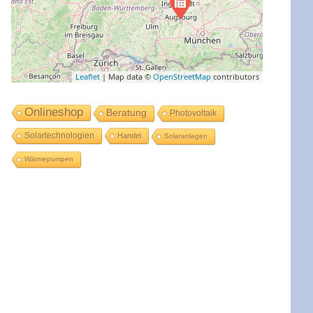
Leaflet
| Map data ©
OpenStreetMap
contributors
Onlineshop
Beratung
Photovoltaik
Solartechnologien
Handel
Solaranlagen
Wärmepumpen