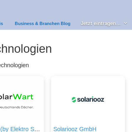
Jetzt eintragen…
is
Business & Branchen Blog
chnologien
technologien
SolarWart (by Elektro Sprick GmbH)
Solariooz GmbH