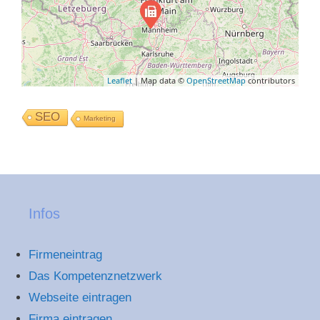
Leaflet
| Map data ©
OpenStreetMap
contributors
SEO
Marketing
Infos
Firmeneintrag
Das Kompetenznetzwerk
Webseite eintragen
Firma eintragen