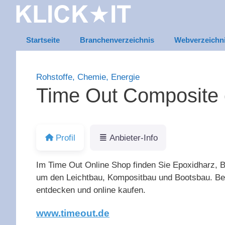
Zum
Inhalt
springen
Startseite
Branchenverzeichnis
Webverzeichn
Rohstoffe, Chemie, Energie
Time Out Composite
Profil
Anbieter-Info
Im Time Out Online Shop finden Sie Epoxidharz, B
um den Leichtbau, Kompositbau und Bootsbau. Best
entdecken und online kaufen.
www.timeout.de