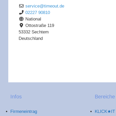
service
@
timeout.de
02227 90810
National
Ottostraße 119
53332
Sechtem
Deutschland
Infos
Bereiche
Firmeneintrag
KLICK★IT 