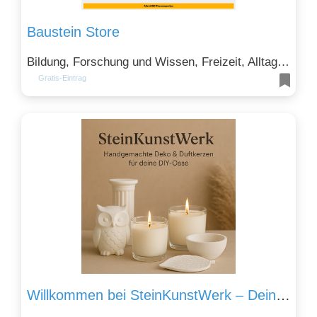
Baustein Store
Bildung, Forschung und Wissen, Freizeit, Alltag und Unterhaltung und Handel, Einkaufen und Sparen
Gratis-Eintrag
Willkommen bei SteinKunstWerk – Deine Quelle für handgefertigte Duftkerzen und Raumdüfte zur Förderung von Meditation und Entspannung