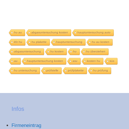
hu au
abgasuntersuchung kosten
hauptuntersuchung auto
kfz hu
hu plakette
hauptuntersuchung
hu au kosten
abgasuntersuchung
hu kosten
hu
hu überziehen
au
hauptuntersuchung kosten
asu
kosten hu
küs
hu untersuchung
prüfstelle
prüfplakette
hu prüfung
Infos
Firmeneintrag