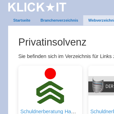
Zum
Inhalt
springen
Startseite
Branchenverzeichnis
Webverzeichn
Privatinsolvenz
Sie befinden sich im Verzeichnis für Link
Schuldnerberatung Hamburg – Schuldnerhilfe bei Insolvenz