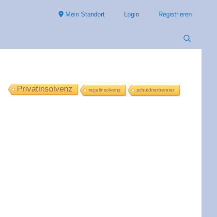
Mein Standort
Login
Registrieren
Privatinsolvenz
regelinsolvenz
schuldnerberater