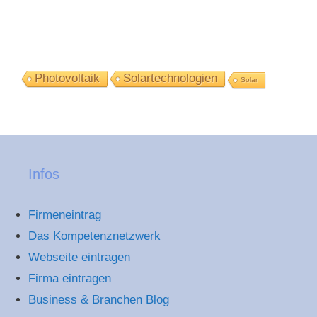
Photovoltaik
Solartechnologien
Solar
Infos
Firmeneintrag
Das Kompetenznetzwerk
Webseite eintragen
Firma eintragen
Business & Branchen Blog