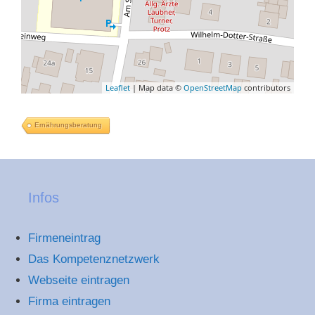
Leaflet
| Map data ©
OpenStreetMap
contributors
Ernährungsberatung
Infos
Firmeneintrag
Das Kompetenznetzwerk
Webseite eintragen
Firma eintragen