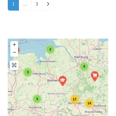
Ältere Beiträge
1
…
3
+
2
−
5
3
3
17
14