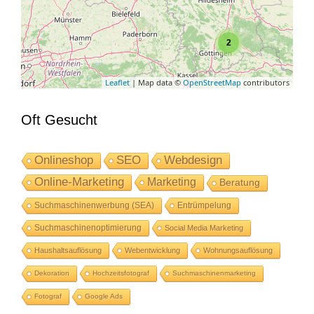
2
Leaflet
| Map data ©
OpenStreetMap
contributors
Oft Gesucht
Onlineshop
SEO
Webdesign
Online-Marketing
Marketing
Beratung
Suchmaschinenwerbung (SEA)
Entrümpelung
Suchmaschinenoptimierung
Social Media Marketing
Haushaltsauflösung
Webentwicklung
Wohnungsauflösung
Dekoration
Hochzeitsfotograf
Suchmaschinenmarketing
Fotograf
Google Ads