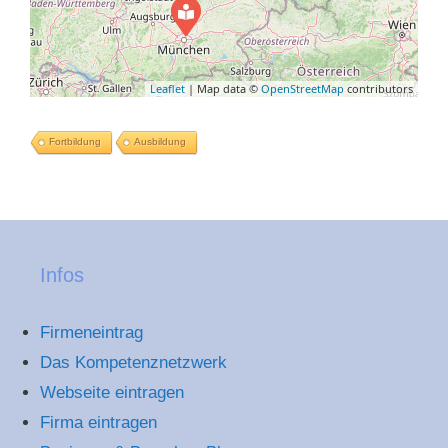
Leaflet
| Map data ©
OpenStreetMap
contributors
Fortbildung
Ausbildung
Infos
Firmeneintrag
Das Kompetenznetzwerk
Webseite eintragen
Firma eintragen