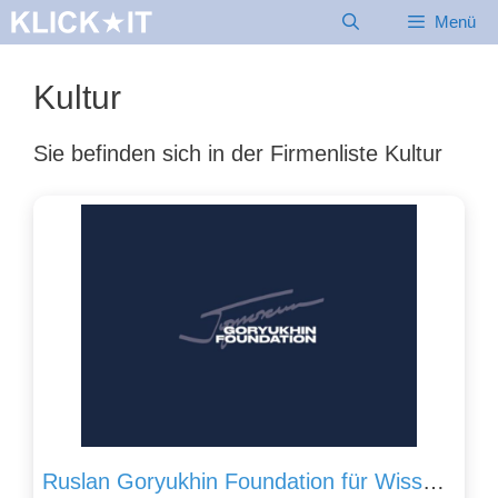
Zum
Menü
Inhalt
springen
Kultur
Sie befinden sich in der Firmenliste Kultur
Ruslan Goryukhin Foundation für Wissenschaft, Forschung und Kultur gGmbH