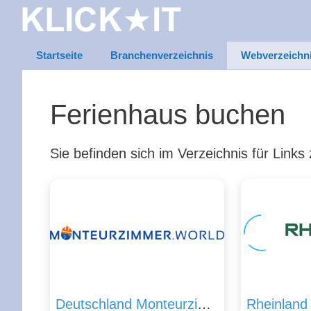
Zum
Inhalt
springen
Startseite
Branchenverzeichnis
Webverzeichn
Ferienhaus buchen
Sie befinden sich im Verzeichnis für Lin
Deutschland Monteurzimmer – Online suchen und buchen