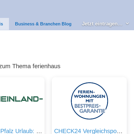
Jetzt eintragen…
is
Business & Branchen Blog
ks zum Thema ferienhaus
Rheinland Pfalz Urlaub: TOP Angebote und Unterkünfte
CHECK24 Vergleichsportal Ferienwohnungen GmbH