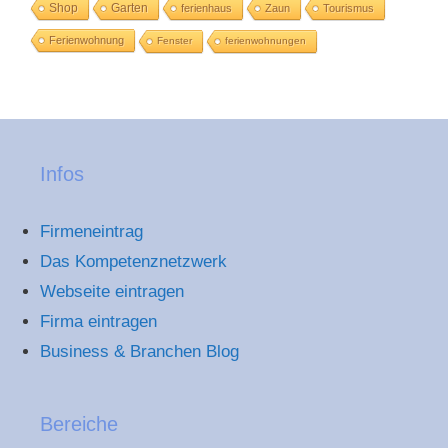
Shop
Garten
ferienhaus
Zaun
Tourismus
Ferienwohnung
Fenster
ferienwohnungen
Infos
Firmeneintrag
Das Kompetenznetzwerk
Webseite eintragen
Firma eintragen
Business & Branchen Blog
Bereiche